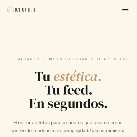
MULI
Funciones
Reseñas
ALCANZÓ EL #1 EN LOS CHARTS DE APP STORE
Blog
Tu
estética.
FAQ
Tu feed.
Sobre nosotros
En segundos.
Language
🇪🇸 ES
El editor de fotos para creadores que quieren crear
Apariencia
contenido tendencia sin complejidad. Una herramienta