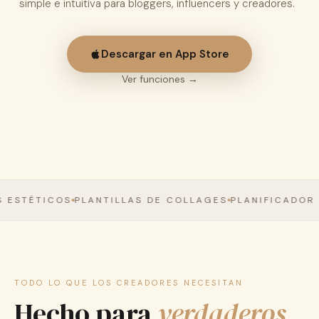
simple e intuitiva para bloggers, influencers y creadores.
Descargar gratis en App Store
Descargar en App Store
Ver funciones →
 ESTÉTICOS
PLANTILLAS DE COLLAGES
PLANIFICADOR 
TODO LO QUE LOS CREADORES NECESITAN
Hecho para
verdaderos