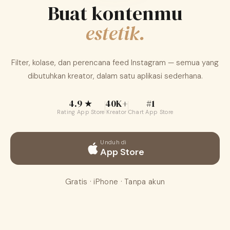
Buat kontenmu
Unduh gratis di App Store
estetik.
Filter, kolase, dan perencana feed Instagram — semua yang
dibutuhkan kreator, dalam satu aplikasi sederhana.
4.9 ★
40K+
#1
Rating App Store
Kreator
Chart App Store
Unduh di
App Store
Gratis · iPhone · Tanpa akun