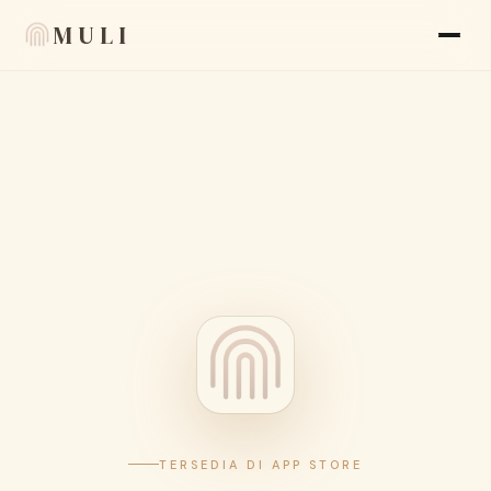
MULI
Fitur
Ulasan
Blog
FAQ
Tentang kami
Language
🇮🇩 ID
Tampilan
TERSEDIA DI APP STORE