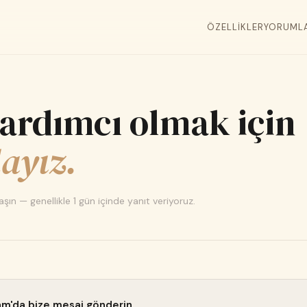
ÖZELLIKLER
YORUML
yardımcı olmak için
ayız.
şın — genellikle 1 gün içinde yanıt veriyoruz.
am'da bize mesaj gönderin