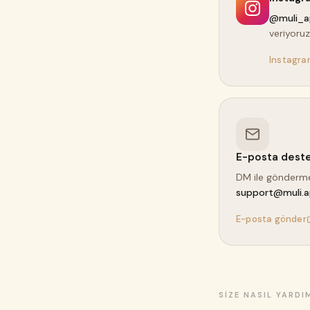
@muli_
veriyoruz
Instagra
E-posta deste
DM ile göndermek
support@muli.
E-posta gönder
SIZE NASIL YARDI