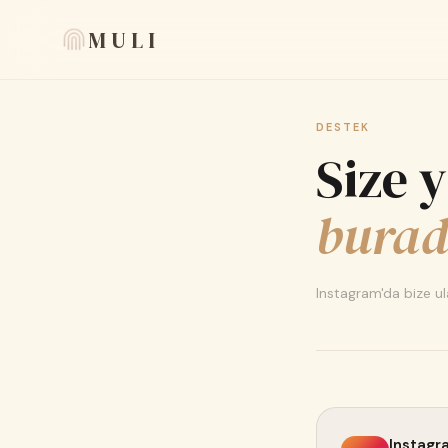
MULI
DESTEK
Size 
burad
Instagram'da bize ula
Instagr