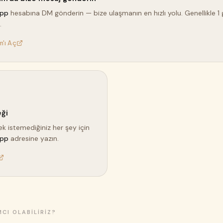
app
hesabına DM gönderin — bize ulaşmanın en hızlı yolu. Genellikle 1 
.
m'ı Aç
ği
 istemediğiniz her şey için
app
adresine yazın.
MCI OLABILIRIZ?