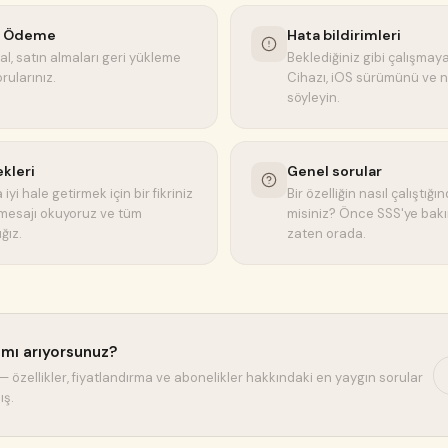
& Ödeme
Hata bildirimleri
tal, satın almaları geri yükleme
Beklediğiniz gibi çalışmaya
rularınız.
Cihazı, iOS sürümünü ve 
söyleyin.
ekleri
Genel sorular
iyi hale getirmek için bir fikriniz
Bir özelliğin nasıl çalıştığ
 mesajı okuyoruz ve tüm
misiniz? Önce SSS'ye bakı
ğız.
zaten orada.
t mı arıyorsunuz?
— özellikler, fiyatlandırma ve abonelikler hakkındaki en yaygın sorular
ış.