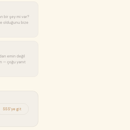
n bir şey mi var?
ne olduğunu bize
ından emin değil
n — çoğu yanıt
SSS'ye git