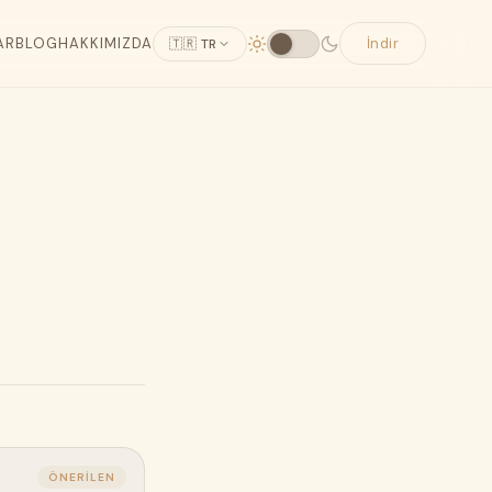
AR
BLOG
HAKKIMIZDA
İndir
🇹🇷 TR
ÖNERILEN