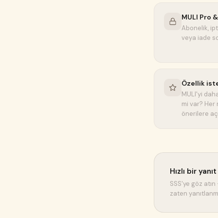
MULI Pro 
Abonelik, ip
veya iade so
Özellik ist
MULI'yi daha 
mi var? Her
önerilere açı
Hızlı bir yanı
SSS'ye göz atın 
zaten yanıtlanm