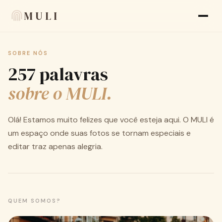
MULI
SOBRE NÓS
Recursos
257 palavras
Avaliações
sobre o MULI.
Blog
Olá! Estamos muito felizes que você esteja aqui. O MULI é
FAQ
um espaço onde suas fotos se tornam especiais e
Sobre nós
editar traz apenas alegria.
Language
🇧🇷 PT
Aparência
QUEM SOMOS?