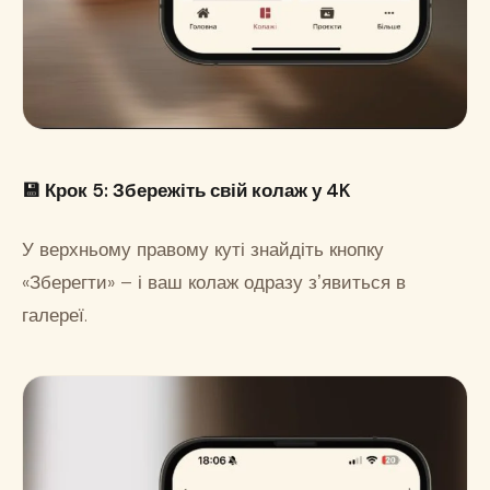
💾 Крок 5: Збережіть свій колаж у 4K
У верхньому правому куті знайдіть кнопку
«Зберегти» – і ваш колаж одразу зʼявиться в
галереї.