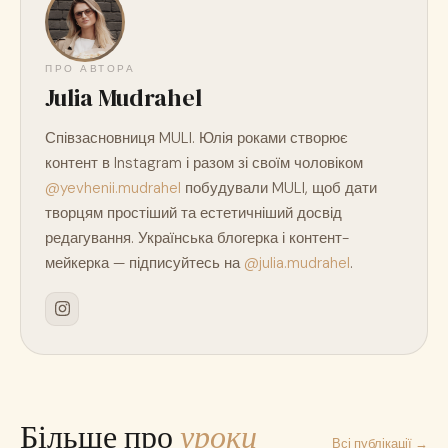
ПРО АВТОРА
Julia Mudrahel
Співзасновниця MULI. Юлія роками створює
контент в Instagram і разом зі своїм чоловіком
@yevhenii.mudrahel
побудували MULI, щоб дати
творцям простіший та естетичніший досвід
редагування. Українська блогерка і контент-
мейкерка — підписуйтесь на
@julia.mudrahel
.
Більше про
уроки
Всі публікації →