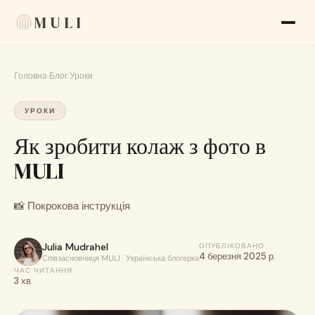
MULI
Головна
›
Блог
›
Уроки
Функції
УРОКИ
Відгуки
Як зробити колаж з фото в
Блог
MULI
FAQ
Про нас
📸 Покрокова інструкція
Language
🇺🇦 UK
Julia Mudrahel
ОПУБЛІКОВАНО
4 березня 2025 р.
Співзасновниця MULI · Українська блогерка
ЧАС ЧИТАННЯ
3 хв
Вигляд