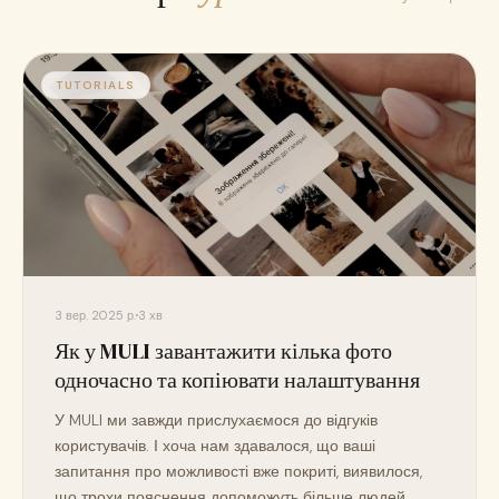
TUTORIALS
3 вер. 2025 р.
3 хв
Як у MULI завантажити кілька фото
одночасно та копіювати налаштування
У MULI ми завжди прислухаємося до відгуків
користувачів. І хоча нам здавалося, що ваші
запитання про можливості вже покриті, виявилося,
що трохи пояснення допоможуть більше людей