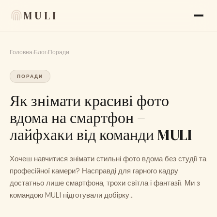
MULI
Головна
›
Блог
›
Поради
Функції
ПОРАДИ
Відгуки
Як знімати красиві фото
Блог
вдома на смартфон –
FAQ
лайфхаки від команди MULI
Про нас
Хочеш навчитися знімати стильні фото вдома без студії та
Language
🇺🇦 UK
професійної камери? Насправді для гарного кадру
достатньо лише смартфона, трохи світла і фантазії. Ми з
командою MULI підготували добірку...
Вигляд