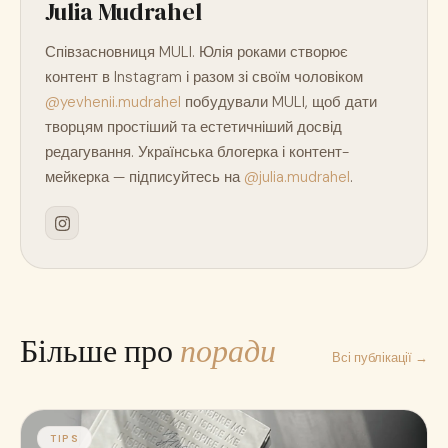
Julia Mudrahel
Співзасновниця MULI. Юлія роками створює
контент в Instagram і разом зі своїм чоловіком
@yevhenii.mudrahel
побудували MULI, щоб дати
творцям простіший та естетичніший досвід
редагування. Українська блогерка і контент-
мейкерка — підписуйтесь на
@julia.mudrahel
.
Більше про
поради
Всі публікації →
TIPS