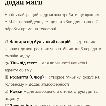
додай магії
Навіть найкращий кадр можна зробити ще кращим.
У MULI ти знайдеш усе, що потрібно для стильної
обробки прямо на телефоні:
🎨
Фільтри під будь-який настрій
– від теплих
кавових до контрастних чорно-білих, щоб передати
емоцію кадру
🌫
Тінь під текст
– для виразності написів і
ефекту обʼєму
🔲
Розмиття (блюр)
– створює глибину, фокус на
головному й додає атмосферності
📐
Рамки
– для завершеного стилю, структури та
акценту
🎞
Зернистість
– легка плівкова текстура для