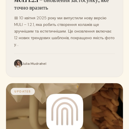
MULI 1.2.1 – оновлення застосунку, яке
точно вразить
📅 10 квітня 2025 року ми випустили нову версію
MULI – 1.2.1, яка робить створення колажів ще
зручнішим та естетичнішим. Це оновлення включає
12 нових трендових шаблонів, покращено якість фото
у...
Julia Mudrahel
UPDATES