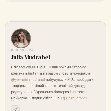
ПРО АВТОРА
Julia Mudrahel
Співзасновниця MULI. Юлія роками створює
контент в Instagram і разом зі своїм чоловіком
@yevhenii.mudrahel
побудували MULI, щоб дати
творцям простіший та естетичніший досвід
редагування. Українська блогерка і контент-
мейкерка — підписуйтесь на
@julia.mudrahel
.