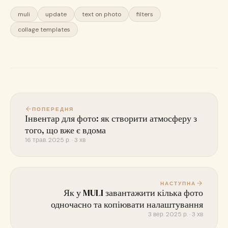
muli
update
text on photo
filters
collage templates
ПОПЕРЕДНЯ
Інвентар для фото: як створити атмосферу з
того, що вже є вдома
16 трав. 2025 р. · 3 хв
НАСТУПНА
Як у MULI завантажити кілька фото
одночасно та копіювати налаштування
3 вер. 2025 р. · 3 хв