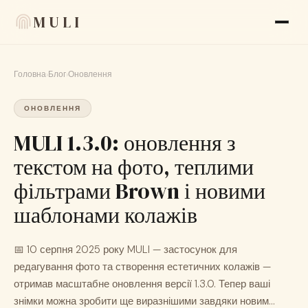
MULI
Головна
›
Блог
›
Оновлення
Функції
ОНОВЛЕННЯ
Відгуки
MULI 1.3.0: оновлення з
Блог
текстом на фото, теплими
FAQ
фільтрами Brown і новими
Про нас
шаблонами колажів
Language
🇺🇦 UK
📅 10 серпня 2025 року MULI — застосунок для
редагування фото та створення естетичних колажів —
Вигляд
отримав масштабне оновлення версії 1.3.0. Тепер ваші
знімки можна зробити ще виразнішими завдяки новим...