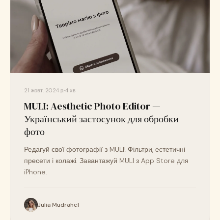
21 жовт. 2024 р.
4 хв
MULI: Aesthetic Photo Editor —
Український застосунок для обробки
фото
Редагуй свої фотографії з MULI! Фільтри, естетичні
пресети і колажі. Завантажуй MULI з App Store для
iPhone.
Julia Mudrahel