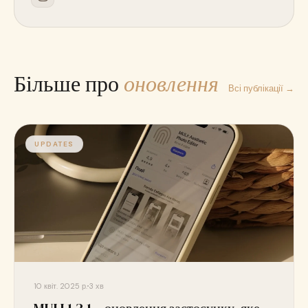
Більше про
оновлення
Всі публікації →
UPDATES
10 квіт. 2025 р.
3 хв