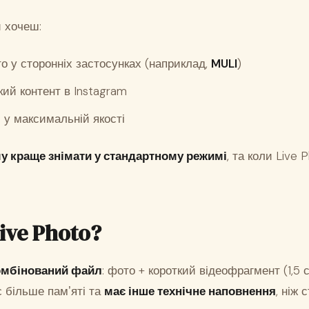
 хочеш:
о у сторонніх застосунках (наприклад,
MULI
)
кий контент в Instagram
и у максимальній якості
у краще знімати у стандартному режимі
, та коли Live 
ive Photo?
омбінований файл
: фото + короткий відеофрагмент (1,5 
є більше памʼяті та
має інше технічне наповнення
, ніж 