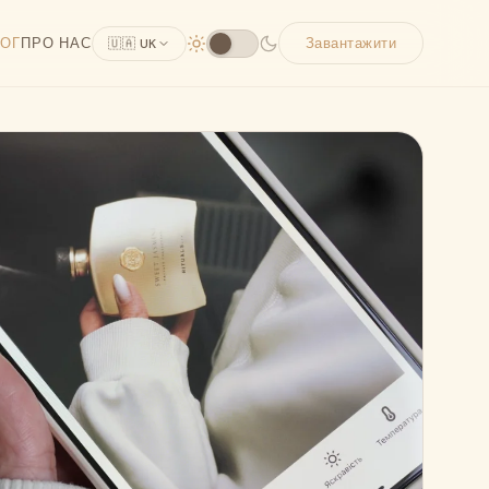
ОГ
ПРО НАС
Завантажити
🇺🇦 UK