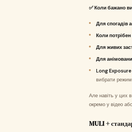
✅
Коли бажано ви
Для спогадів 
Коли потрібен
Для живих зас
Для анімовани
Long Exposur
вибрати режи
Але навіть у цих 
окремо у відео аб
MULI + станда