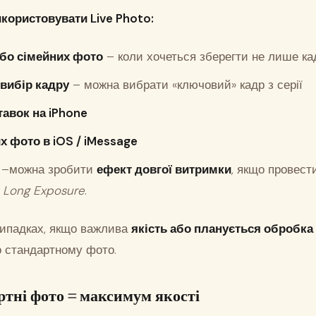
користовувати Live Photo:
або сімейних фото
– коли хочеться зберегти не лише кад
 вибір кадру
– можна вибрати «ключовий» кадр з серії
тавок на iPhone
х фото в iOS / iMessage
e
–можна зробити
ефект довгої витримки
, якщо провест
м
Long Exposure
.
випадках, якщо важлива
якість або планується обробка
о стандартному фото.
ртні фото = максимум якості