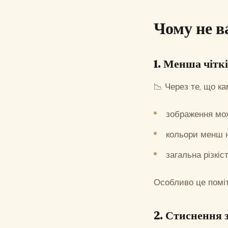
Чому не в
1. Менша чіткі
📉 Через те, що к
зображення мо
кольори менш 
загальна різкіс
Особливо це поміт
2. Стиснення 