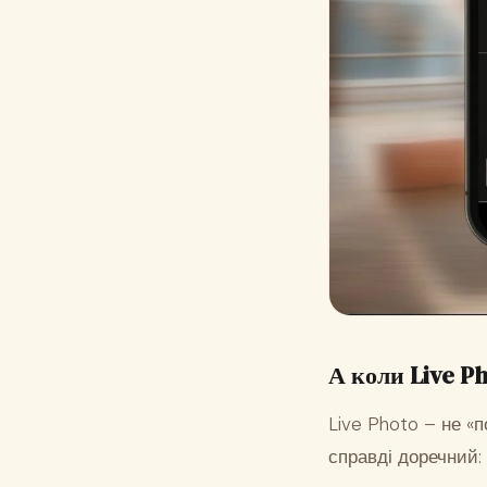
А коли Live P
Live Photo – не «
справді доречний: