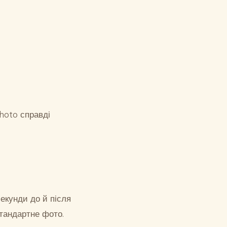
Photo справді
секунди до й після
стандартне фото.