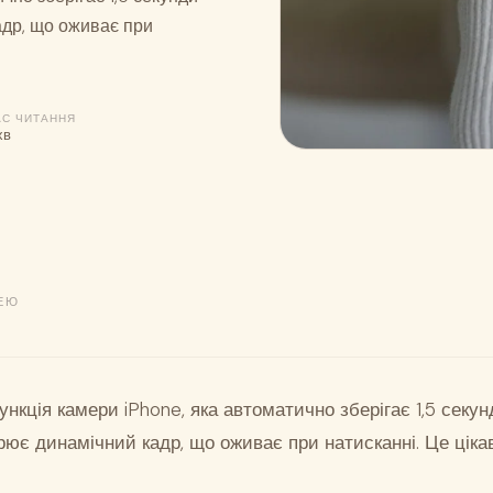
адр, що оживає при
АС ЧИТАННЯ
хв
ЕЮ
нкція камери iPhone, яка автоматично зберігає 1,5 секунд
рює динамічний кадр, що оживає при натисканні. Це ціка