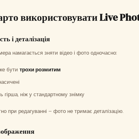
арто використовувати Live Pho
сть і деталізація
амера намагається зняти відео і фото одночасно:
же бути
трохи розмитим
насичені
ть гірша, ніж у стандартному знімку
но при редагуванні – фото не тримає деталізацію.
зображення