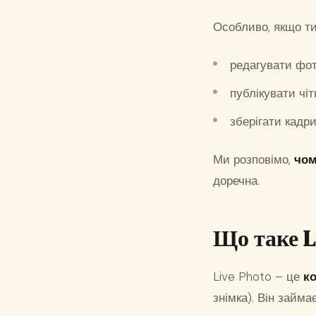
Особливо, якщо ти
редагувати фот
публікувати чіт
зберігати кадр
Ми розповімо,
чом
доречна.
Що таке L
Live Photo – це
к
знімка). Він займа