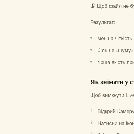
🗜 Щоб файл не б
Результат:
менша чіткість
більше «шуму» 
гірша якість пр
Як знімати у 
Щоб вимкнути Live
Відкрий Камер
Натисни на ікон