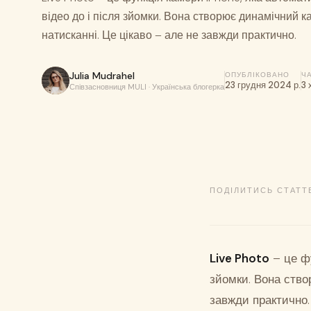
відео до і після зйомки. Вона створює динамічний к
натисканні. Це цікаво – але не завжди практично.
Julia Mudrahel
ОПУБЛІКОВАНО
Ч
23 грудня 2024 р.
3 
Співзасновниця MULI · Українська блогерка
ПОДІЛИТИСЬ СТАТТ
Live Photo
– це фу
зйомки. Вона ство
завжди практично.