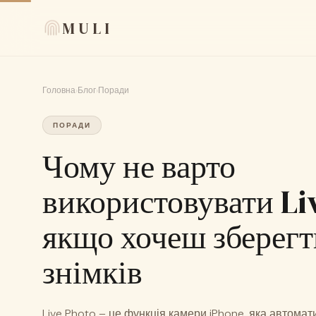
MULI
Головна
›
Блог
›
Поради
ПОРАДИ
Чому не варто
використовувати Li
якщо хочеш зберегт
знімків
Live Photo – це функція камери iPhone, яка автомати