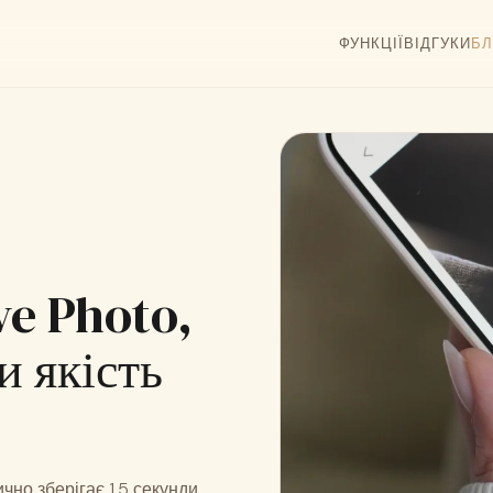
ФУНКЦІЇ
ВІДГУКИ
БЛ
ve Photo,
и якість
чно зберігає 1,5 секунди