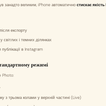
ув занадто великим, iPhone автоматично
стискає якість
 після експорту
у світлих і темних ділянках
и публікації в Instagram
стандартному режимі
 Photo:
у
ку з трьома колами у верхній частині (Live)