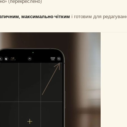
о» (перекреслено)
атичним, максимально чітким
і готовим для редагуванн