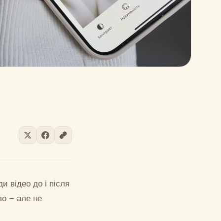
и відео до і після
во – але не