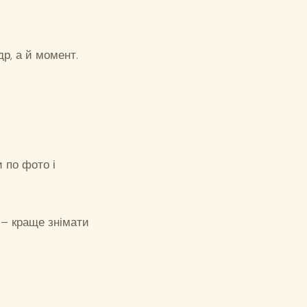
р, а й момент.
и по фото і
– краще знімати