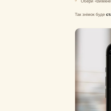
Обери «Вимкнен
Так знімок буде
ст