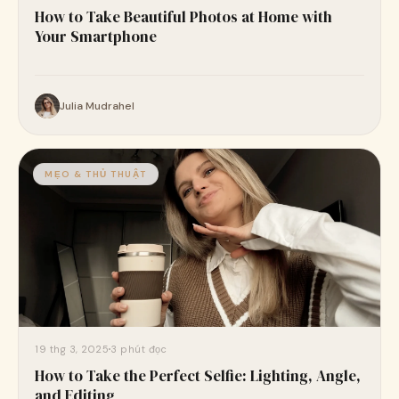
How to Take Beautiful Photos at Home with
Your Smartphone
Julia Mudrahel
MẸO & THỦ THUẬT
19 thg 3, 2025
3 phút đọc
How to Take the Perfect Selfie: Lighting, Angle,
and Editing