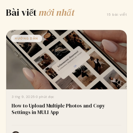
Tải xuống miễn phí trên App Store
Bài viết
mới nhất
15 bài viết
HƯỚNG DẪN
3 thg 9, 2025
3 phút đọc
How to Upload Multiple Photos and Copy
Settings in MULI App