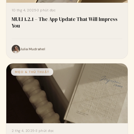
10 thg 4, 2025
3 phút đọc
MULI 1.2.1 – The App Update That Will Impress
You
Julia Mudrahel
MẸO & THỦ THUẬT
2 thg 4, 2025
3 phút đọc