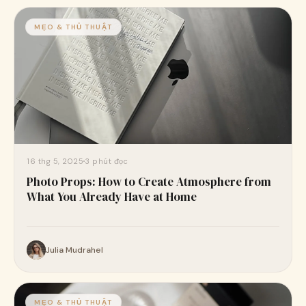
MẸO & THỦ THUẬT
16 thg 5, 2025
3 phút đọc
Photo Props: How to Create Atmosphere from
What You Already Have at Home
Julia Mudrahel
MẸO & THỦ THUẬT