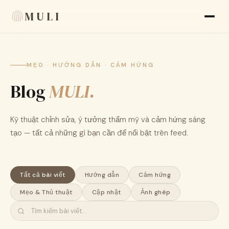
MULI
Tính năng
MẸO · HƯỚNG DẪN · CẢM HỨNG
Blog
Đánh giá
MULI.
Blog
Kỹ thuật chỉnh sửa, ý tưởng thẩm mỹ và cảm hứng sáng
FAQ
tạo — tất cả những gì bạn cần để nổi bật trên feed.
Về chúng tôi
Tất cả bài viết
Hướng dẫn
Cảm hứng
Language
🇻🇳 VI
Mẹo & Thủ thuật
Cập nhật
Ảnh ghép
Giao diện