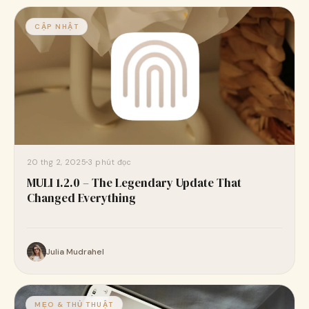
CẬP NHẬT
20 thg 2, 2025
3 phút đọc
MULI 1.2.0 – The Legendary Update That
Changed Everything
Julia Mudrahel
MẸO & THỦ THUẬT