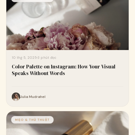
10 thg 5, 2025
3 phút đọc
Color Palette on Instagram: How Your Visual
Speaks Without Words
Julia Mudrahel
MẸO & THỦ THUẬT