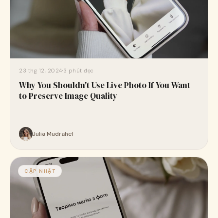
23 thg 12, 2024
3 phút đọc
Why You Shouldn't Use Live Photo If You Want
to Preserve Image Quality
Julia Mudrahel
CẬP NHẬT