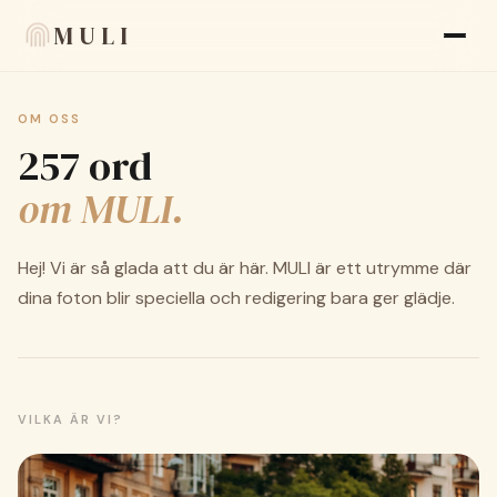
MULI
OM OSS
Funktioner
257 ord
Betyg
om MULI.
Blogg
Hej! Vi är så glada att du är här. MULI är ett utrymme där
FAQ
dina foton blir speciella och redigering bara ger glädje.
Om oss
Language
🇸🇪 SV
VILKA ÄR VI?
Utseende