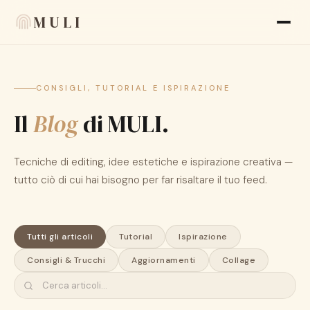
MULI
Funzioni
CONSIGLI, TUTORIAL E ISPIRAZIONE
Il
Recensioni
Blog
di MULI.
Blog
Tecniche di editing, idee estetiche e ispirazione creativa —
FAQ
tutto ciò di cui hai bisogno per far risaltare il tuo feed.
Chi siamo
Tutti gli articoli
Tutorial
Ispirazione
Language
🇮🇹 IT
Consigli & Trucchi
Aggiornamenti
Collage
Aspetto