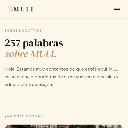
MULI
SOBRE NOSOTROS
Funciones
257 palabras
Reseñas
sobre MULI.
Blog
¡Hola! Estamos muy contentos de que estés aquí. MULI
FAQ
es un espacio donde tus fotos se vuelven especiales y
Sobre nosotros
editar solo trae alegría.
Language
🇪🇸 ES
Apariencia
¿QUIÉNES SOMOS?