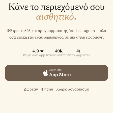
Κάνε το περιεχόμενό σου
Δωρεάν λήψη στο App Store
αισθητικό.
Φίλτρα, κολάζ και προγραμματιστής feed Instagram — όλα
όσα χρειάζεται ένας δημιουργός, σε μία απλή εφαρμογή.
4.9 ★
40K+
#1
Βαθμολογία App Store
Δημιουργοί
Λίστες App Store
Λήψη στο
App Store
Δωρεάν · iPhone · Χωρίς λογαριασμό