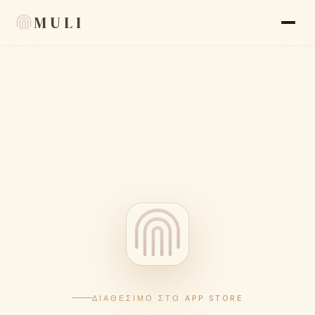
MULI
Λειτουργίες
Κριτικές
Blog
FAQ
Σχετικά
Language
🇬🇷 EL
Εμφάνιση
ΔΙΑΘΈΣΙΜΟ ΣΤΟ APP STORE