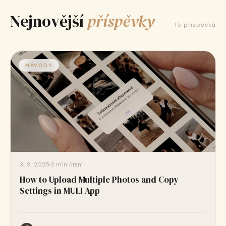
Stáhnout zdarma v App Store
Nejnovější
příspěvky
15 příspěvků
NÁVODY
3. 9. 2025
3 min čtení
How to Upload Multiple Photos and Copy
Settings in MULI App