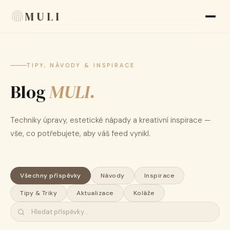
MULI
Funkce
TIPY, NÁVODY & INSPIRACE
Blog
Hodnocení
MULI.
Blog
Techniky úpravy, estetické nápady a kreativní inspirace —
FAQ
vše, co potřebujete, aby váš feed vynikl.
O nás
Všechny příspěvky
Návody
Inspirace
Language
🇨🇿 CS
Tipy & Triky
Aktualizace
Koláže
Vzhled