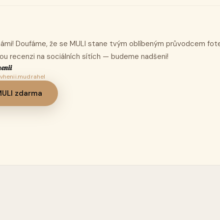
 námi! Doufáme, že se MULI stane tvým oblíbeným průvodcem fote
nou recenzi na sociálních sítích — budeme nadšeni!
enii
vhenii.mudrahel
MULI zdarma