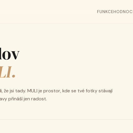
FUNKCE
HODNOC
lov
LI.
, že jsi tady. MULI je prostor, kde se tvé fotky stávají
vy přináší jen radost.