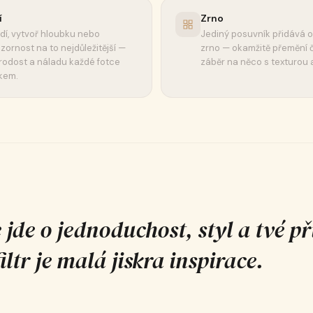
í
Zrno
dí, vytvoř hloubku nebo
Jediný posuvník přidává o
ornost na to nejdůležitější —
zrno — okamžitě přemění či
orodost a náladu každé fotce
záběr na něco s texturou
kem.
 jde o jednoduchost, styl a tvé př
ltr je malá jiskra inspirace.