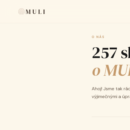
MULI
O NÁS
257 s
o MU
Ahoj! Jsme tak rádi
výjimečnými a úpra