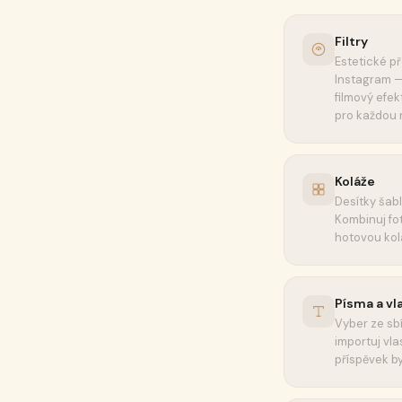
Filtry
Estetické p
Instagram —
filmový efekt
pro každou 
Koláže
Desítky šab
Kombinuj fot
hotovou kol
Písma a vl
Vyber ze sb
importuj vla
příspěvek by