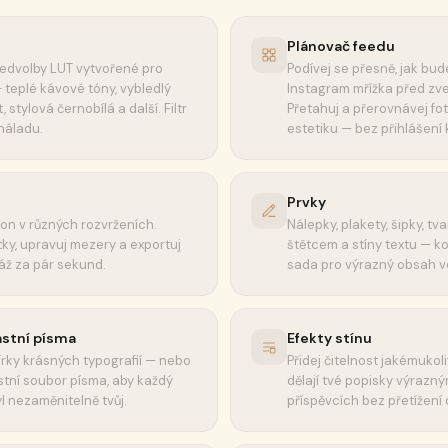
Plánovač feedu
ředvolby LUT vytvořené pro
Podívej se přesně, jak bu
 teplé kávové tóny, vybledlý
Instagram mřížka před zv
, stylová černobílá a další. Filtr
Přetahuj a přerovnávej fot
náladu.
estetiku — bez přihlášení
Prvky
lon v různých rozvrženích.
Nálepky, plakety, šipky, tva
ky, upravuj mezery a exportuj
štětcem a stíny textu — ko
áž za pár sekund.
sada pro výrazný obsah ve
astní písma
Efekty stínu
írky krásných typografií — nebo
Přidej čitelnost jakémukoli
stní soubor písma, aby každý
dělají tvé popisky výrazný
l nezaměnitelně tvůj.
příspěvcích bez přetížení