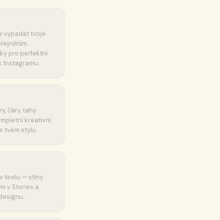
de vypadat tvoje
eřejněním.
ky pro perfektní
 k Instagramu.
ry, čáry, tahy
mpletní kreativní
 tvém stylu.
v textu — stíny
mi v Stories a
 designu.