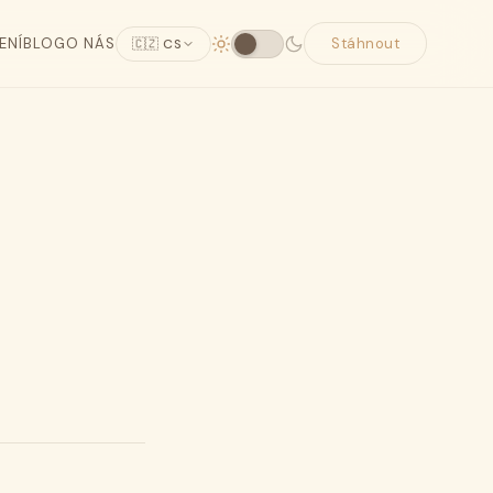
ENÍ
BLOG
O NÁS
Stáhnout
🇨🇿 CS