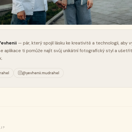
Yevhenii
— pár, který spojil lásku ke kreativitě a technologii, aby v
e aplikace ti pomůže najít svůj unikátní fotografický styl a ušetřit
k.
rahel
@yevhenii.mudrahel
LI?