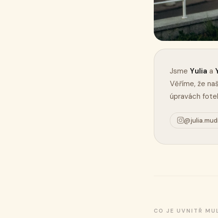
Jsme
Yulia
a
Věříme, že naš
úpravách fote
@julia.mud
CO JE UVNITŘ MU