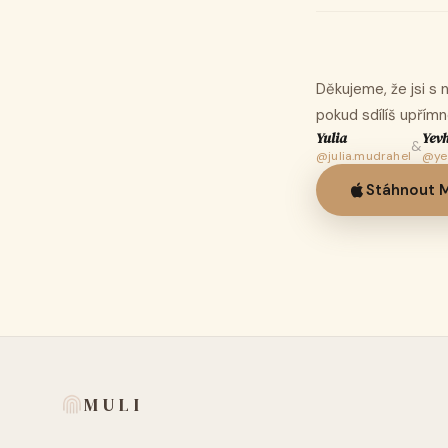
Děkujeme, že jsi s
pokud sdílíš upřím
Yulia
Yevh
&
@julia.mudrahel
@ye
Stáhnout 
MULI