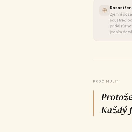
Rozostřen
Zjemni poza
soustřeď poz
přidej různ
jedním doty
PROČ MULI?
Protože
Každý fi