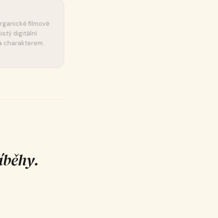
rganické filmové
stý digitální
 a charakterem.
íběhy.